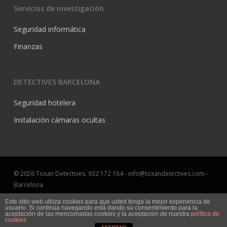
Servicios de investigación
Seguridad informática
Finanzas
DETECTIVES BARCELONA
Seguridad hotelera
Instalación cámaras ocultas
© 2026 Toxan Detectives. 932 172 164 - info@toxandetectives.com -
Barcelona
Aviso Legal
Este sitio web utiliza cookies para que usted tenga la mejor experiencia de
usuario. Si continúa navegando está dando su consentimiento para la
Marketing online Barcelona
aceptación de las mencionadas cookies y la aceptación de nuestra
política de
cookies