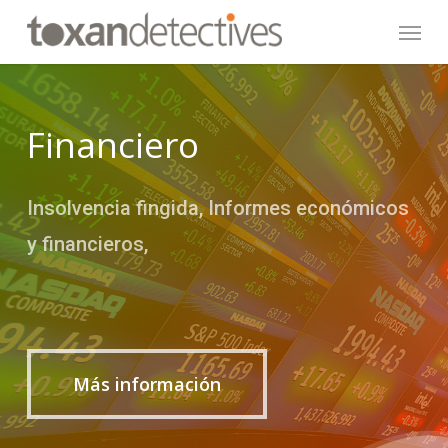
Skip
Menu
to
main
content
Financiero
Insolvencia fingida, Informes económicos
y financieros,
Más información