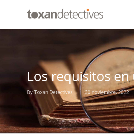
Skip
to
main
content
Los requisitos en
By
Toxan Detectives
30 noviembre, 2022