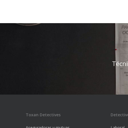
Técni
Toxan Detectives
Detectiv
Aseguradoras y mutuas
Laboral