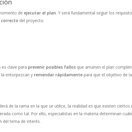
ación
s momento de
ejecutar el plan
. Y será fundamental seguir los requisit
 correcto
del proyecto.
n es clave para
prevenir posibles fallos
que arruinen el plan completo
 la entorpezcan y
remendar rápidamente
para que el objetivo de l
erá de la rama en la que se utilice, la realidad es que existen ciertos
rada como tal. Por ello, especialistas en la materia determinan cu
n
del tema de interés.