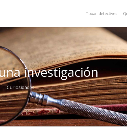
Toxan detectives
Q
 una investigación
Curiosidades