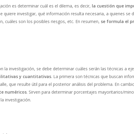
gación es determinar cuál es el dilema, es decir,
la cuestión que impu
e quiere investigar, qué
información resulta necesaria, a quienes se d
ón, cuáles son los posibles riesgos, etc. En resumen,
se formula el p
n la investigación, se debe determinar cuáles serán las técnicas a ej
alitativas y cuantitativas
. La primera son técnicas que buscan info
lle, que resulte útil para el posterior análisis del problema. En cambi
te numéricos
. Sirven para determinar porcentajes mayoritarios/mino
a investigación.