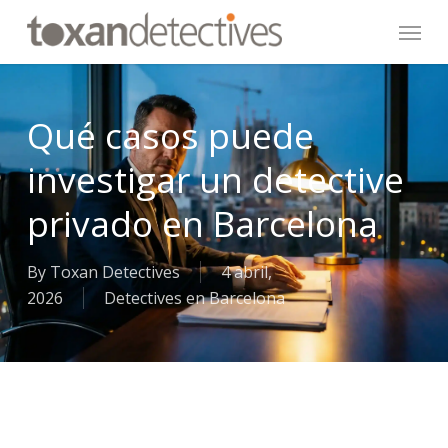
Skip
Menu
to
main
content
Qué casos puede
investigar un detective
privado en Barcelona
By
Toxan Detectives
4 abril,
2026
Detectives en Barcelona