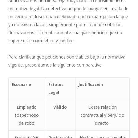
Aquí trazamos una línea roja muy clara: la curiosidad no es
un motivo legal. Un detective no puede indagar en la vida de
un vecino ruidoso, una celebridad o una expareja con la que
ya no existen lazos, simplemente por el afán de cotillear.
Rechazamos sistemáticamente cualquier petición que no
supere este corte ético y jurídico.
Para clarificar qué peticiones son viables bajo la normativa
vigente, presentamos la siguiente comparativa:
Escenario
Estatus
Justificación
Legal
Empleado
Válido
Existe relación
sospechoso
contractual y perjuicio
de robo
directo.
Expareja (sin
Rechazado
No hay vínculo vigente