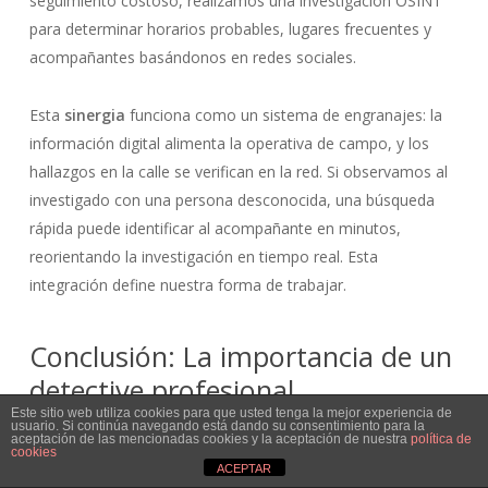
seguimiento costoso, realizamos una investigación OSINT
para determinar horarios probables, lugares frecuentes y
acompañantes basándonos en redes sociales.
Esta
sinergia
funciona como un sistema de engranajes: la
información digital alimenta la operativa de campo, y los
hallazgos en la calle se verifican en la red. Si observamos al
investigado con una persona desconocida, una búsqueda
rápida puede identificar al acompañante en minutos,
reorientando la investigación en tiempo real. Esta
integración define nuestra forma de trabajar.
Conclusión: La importancia de un
detective profesional
Este sitio web utiliza cookies para que usted tenga la mejor experiencia de
usuario. Si continúa navegando está dando su consentimiento para la
Aunque la disparidad metodológica entre las técnicas
aceptación de las mencionadas cookies y la aceptación de nuestra
política de
cookies
presenciales y virtuales es notable, ambas convergen en la
ACEPTAR
necesidad de profesionalidad. En un entorno donde la