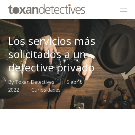
Skip
Menu
to
main
content
Los servicios más
solicitados a un
detective privado
By
Toxan Detectives
5 abril,
2022
Curiosidades