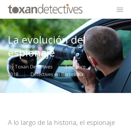
Skip
Menu
to
main
content
La evolución del
espionaje
By
Toxan Detectives
3 octubre,
2018
Detectives en Barcelona
A lo largo de la historia, el espionaje