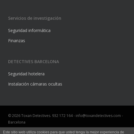
Servicios de investigación
Seguridad informática
Finanzas
DETECTIVES BARCELONA
Seguridad hotelera
Instalación cámaras ocultas
© 2026 Toxan Detectives. 932 172 164 - info@toxandetectives.com -
Barcelona
Aviso Legal
Este sitio web utiliza cookies para que usted tenga la mejor experiencia de