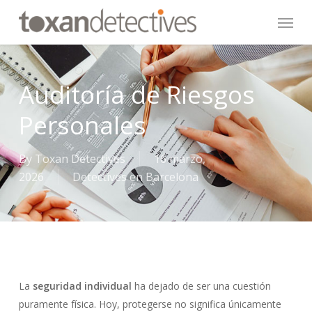
Skip
Menu
to
main
content
Auditoría de Riesgos
Personales
By
Toxan Detectives
16 marzo,
2026
Detectives en Barcelona
La
seguridad individual
ha dejado de ser una cuestión
puramente física. Hoy, protegerse no significa únicamente