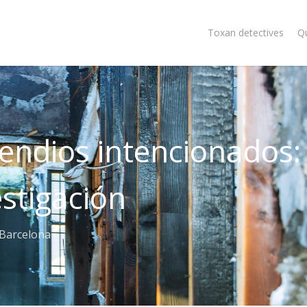
Toxan detectives
Q
endios intencionados:
estigación
 Barcelona