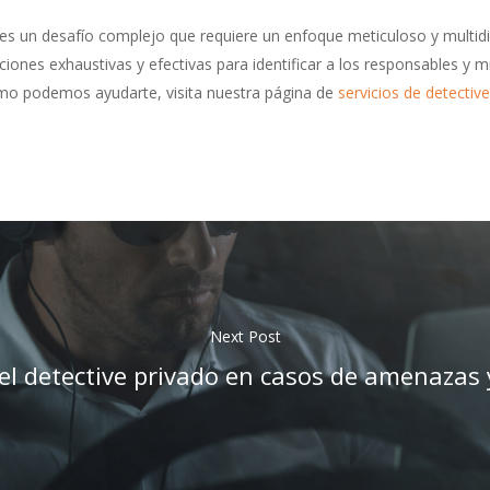
es un desafío complejo que requiere un enfoque meticuloso y multidis
nes exhaustivas y efectivas para identificar a los responsables y mi
ómo podemos ayudarte, visita nuestra página de
servicios de detectiv
Next Post
del detective privado en casos de amenazas