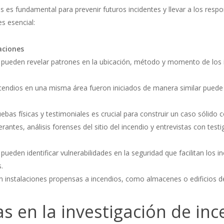
 es fundamental para prevenir futuros incidentes y llevar a los respon
es esencial:
aciones
 pueden revelar patrones en la ubicación, método y momento de los i
cendios en una misma área fueron iniciados de manera similar puede 
bas físicas y testimoniales es crucial para construir un caso sólido 
antes, análisis forenses del sitio del incendio y entrevistas con testi
pueden identificar vulnerabilidades en la seguridad que facilitan los 
.
n instalaciones propensas a incendios, como almacenes o edificios 
as en la investigación de in