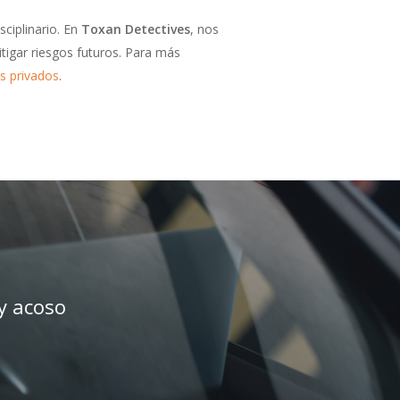
ciplinario. En
Toxan Detectives
, nos
tigar riesgos futuros. Para más
es privados
.
 y acoso