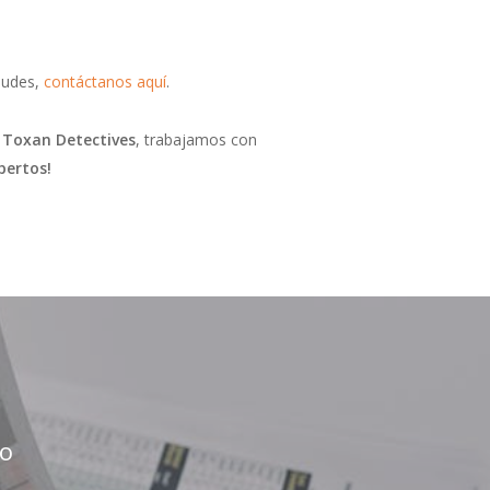
raudes,
contáctanos aquí
.
n
Toxan Detectives
, trabajamos con
pertos!
co