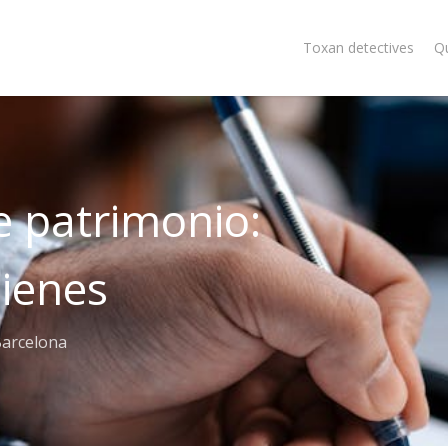
Toxan detectives
Q
e patrimonio:
bienes
Barcelona