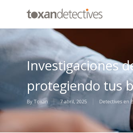
Skip
to
main
content
Investigaciones d
protegiendo tus 
By
Toxan
7 abril, 2025
Detectives en 