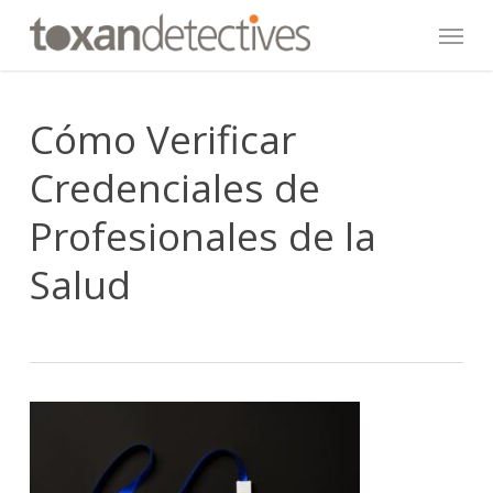
Skip
Menu
to
main
content
Cómo Verificar
Credenciales de
Profesionales de la
Salud