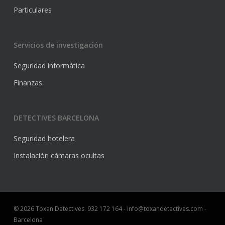
Particulares
Servicios de investigación
Seguridad informática
Finanzas
DETECTIVES BARCELONA
Seguridad hotelera
Instalación cámaras ocultas
© 2026 Toxan Detectives. 932 172 164 - info@toxandetectives.com -
Barcelona