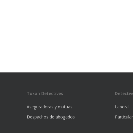
Toxan Detectives
Detectiv
Aseguradoras y mutuas
Laboral
Despachos de abogados
Particula