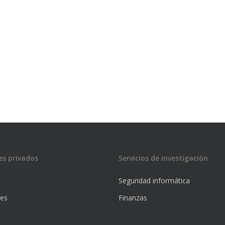
es privados
Servicios de investigación
Seguridad informática
res
Finanzas