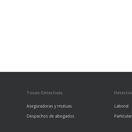
Toxan Detectives
Detectiv
Aseguradoras y mutuas
Laboral
Despachos de abogados
Particula