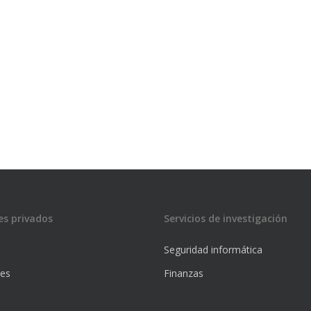
es privados
Servicios de investigación
Seguridad informática
res
Finanzas