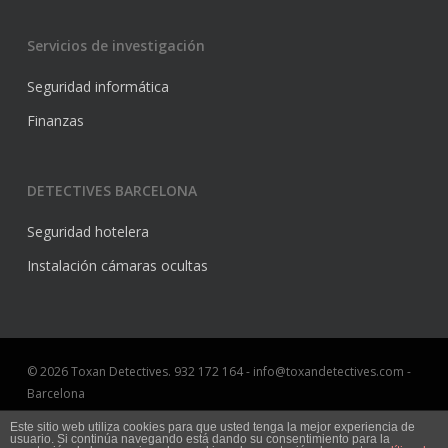
Servicios de investigación
Seguridad informática
Finanzas
DETECTIVES BARCELONA
Seguridad hotelera
Instalación cámaras ocultas
© 2026 Toxan Detectives. 932 172 164 - info@toxandetectives.com -
Barcelona
Aviso Legal
Este sitio web utiliza cookies para que usted tenga la mejor experiencia de
usuario. Si continúa navegando está dando su consentimiento para la
Marketing online Barcelona