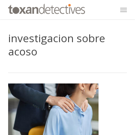
Skip
Menu
to
main
content
investigacion sobre
acoso