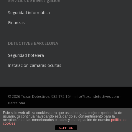
Servicios de investigación
Seguridad informática
Finanzas
DETECTIVES BARCELONA
Seguridad hotelera
Instalación cámaras ocultas
© 2026 Toxan Detectives. 932 172 164 - info@toxandetectives.com -
Barcelona
Aviso Legal
Este sitio web utiliza cookies para que usted tenga la mejor experiencia de
usuario. Si continúa navegando está dando su consentimiento para la
Marketing online Barcelona
aceptación de las mencionadas cookies y la aceptación de nuestra
política de
cookies
ACEPTAR