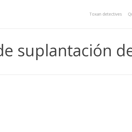
Toxan detectives
Q
de suplantación d