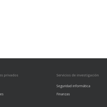
es privados
Servicios de investigación
Seguridad informática
res
Finanzas