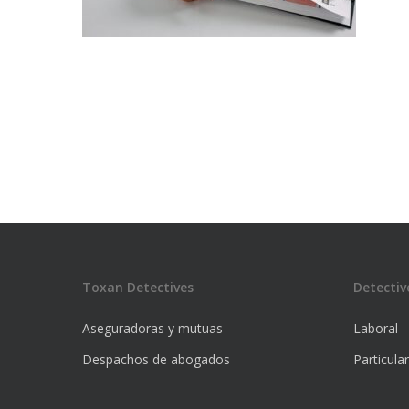
Toxan Detectives
Detectiv
Aseguradoras y mutuas
Laboral
Despachos de abogados
Particula