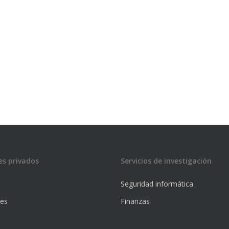
es privados
Servicios de investigación
Seguridad informática
res
Finanzas