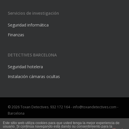
Servicios de investigación
Seguridad informática
Finanzas
DETECTIVES BARCELONA
Seguridad hotelera
Instalación cámaras ocultas
© 2026 Toxan Detectives. 932 172 164 - info@toxandetectives.com -
Barcelona
Aviso Legal
Este sitio web utiliza cookies para que usted tenga la mejor experiencia de
usuario. Si continúa navegando está dando su consentimiento para la
Marketing online Barcelona