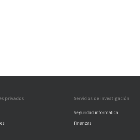
es privados
Servicios de investigación
Seguridad informática
res
Finanzas