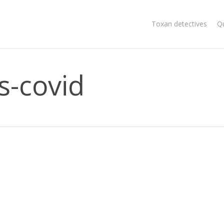
Toxan detectives
Q
s-covid