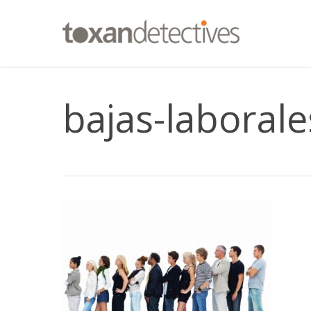
Skip
to
main
content
bajas-laborale