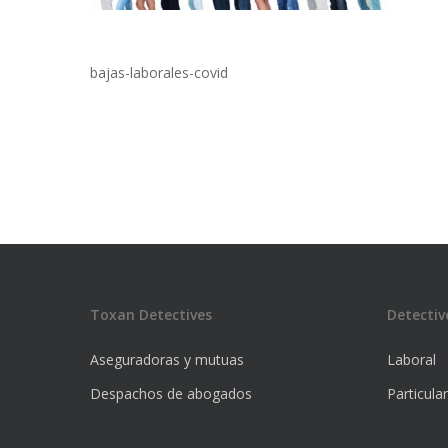
bajas-laborales-covid
Toxan Detectives
Detectiv
Aseguradoras y mutuas
Laboral
Despachos de abogados
Particula