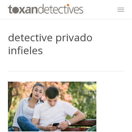
Skip
Menu
to
main
content
detective privado
infieles