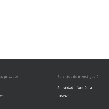
es privados
Servicios de investigación
Seguridad informática
res
Finanzas