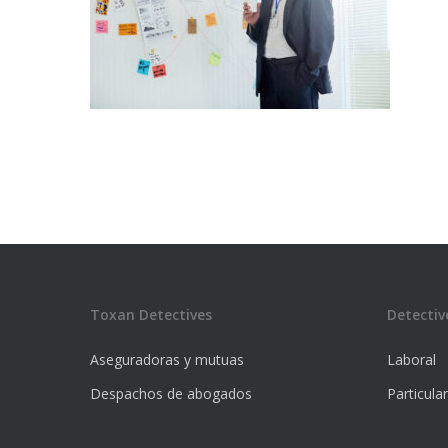
Toxan Detectives
Detectiv
Aseguradoras y mutuas
Laboral
Despachos de abogados
Particula