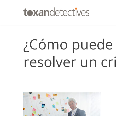
Skip
to
main
content
¿Cómo puede u
resolver un c