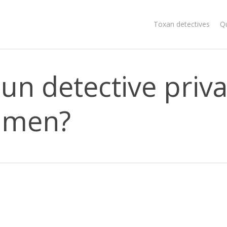
Toxan detectives
Q
n detective priv
rimen?