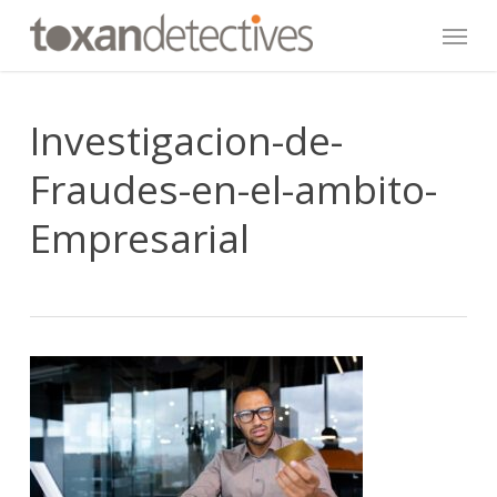
Skip
Menu
to
main
content
Investigacion-de-
Fraudes-en-el-ambito-
Empresarial