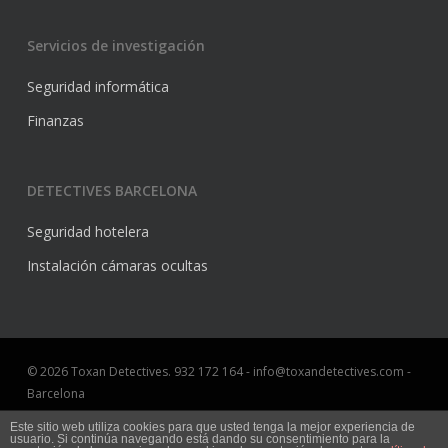
Servicios de investigación
Seguridad informática
Finanzas
DETECTIVES BARCELONA
Seguridad hotelera
Instalación cámaras ocultas
© 2026 Toxan Detectives. 932 172 164 - info@toxandetectives.com -
Barcelona
Aviso Legal
Este sitio web utiliza cookies para que usted tenga la mejor experiencia de
usuario. Si continúa navegando está dando su consentimiento para la
Marketing online Barcelona